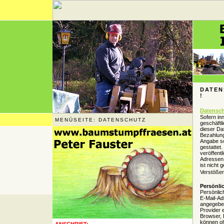
DATEN
!
Datensch
Sofern in
MENÜSEITE: DATENSCHUTZ
geschäftl
dieser Da
Bezahlung
Angabe so
gestattet
veröffent
Adressen 
ist nicht
Verstößen
Persönli
Persönlic
E-Mail-Ad
angegeben
Provider 
Browser, 
können oh