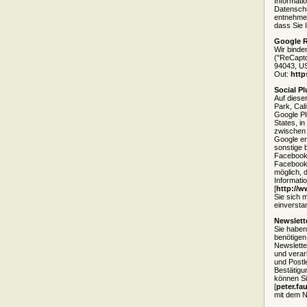
Informati
Datensch
entnehmen
dass Sie 
Google 
Wir binde
("ReCaptc
94043, US
Out:
http
Social Pl
Auf diese
Park, Cal
Google Pl
States, in
zwischen
Google er
sonstige 
Facebook 
Facebook-
möglich, 
Informatio
[
http://w
Sie sich 
einversta
Newslett
Sie haben
benötigen
Newslette
und verar
und Postl
Bestätigu
können Si
[
peter.fa
mit dem N