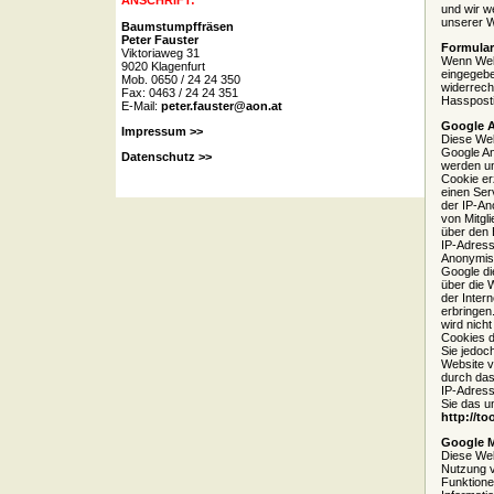
ANSCHRIFT:
und wir w
unserer W
Baumstumpffräsen
Peter Fauster
Formula
Viktoriaweg 31
Wenn Webs
9020 Klagenfurt
eingegebe
Mob. 0650 / 24 24 350
widerrech
Fax: 0463 / 24 24 351
Hasspostin
E-Mail:
peter.fauster@aon.at
Google A
Impressum >>
Diese Web
Google An
Datenschutz >>
werden un
Cookie er
einen Ser
der IP-An
von Mitgl
über den 
IP-Adress
Anonymisi
Google di
über die 
der Inter
erbringen
wird nich
Cookies d
Sie jedoc
Website v
durch das
IP-Adress
Sie das u
http://t
Google 
Diese Web
Nutzung 
Funktione