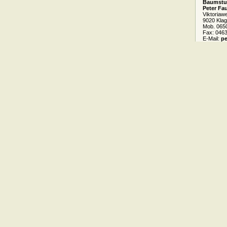
Baumstu
Peter Fa
Viktoriaw
9020 Klag
Mob. 0650
Fax: 0463
E-Mail:
pe