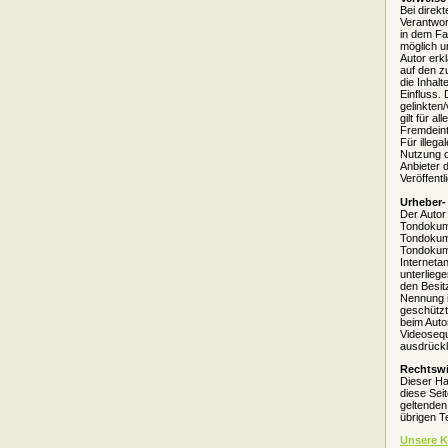
Bei direk
Verantwor
in dem Fal
möglich u
Autor erkl
auf den z
die Inhalt
Einfluss. 
gelinkten
gilt für 
Fremdeint
Für illega
Nutzung o
Anbieter d
Veröffentl
Urheber-
Der Autor
Tondokume
Tondokume
Tondokume
Interneta
unterlieg
den Besit
Nennung i
geschützt 
beim Auto
Videosequ
ausdrückl
Rechtswi
Dieser Ha
diese Sei
geltenden 
übrigen T
Unsere K