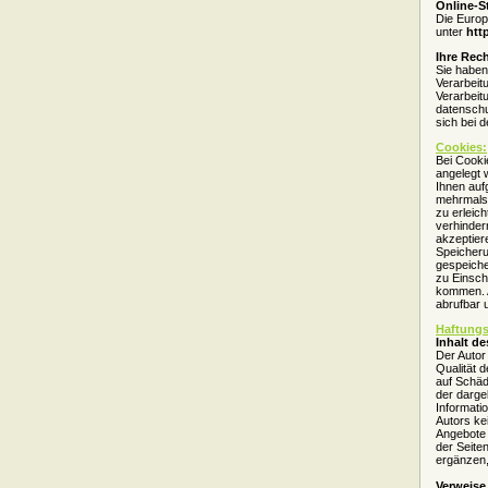
Online-S
Die Europä
unter
htt
Ihre Rech
Sie haben
Verarbeit
Verarbeit
datenschu
sich bei 
Cookies:
Bei Cooki
angelegt 
Ihnen auf
mehrmals 
zu erleic
verhinder
akzeptier
Speicheru
gespeiche
zu Einsch
kommen. A
abrufbar 
Haftungs
Inhalt d
Der Autor 
Qualität 
auf Schäd
der darge
Informati
Autors ke
Angebote s
der Seite
ergänzen,
Verweise